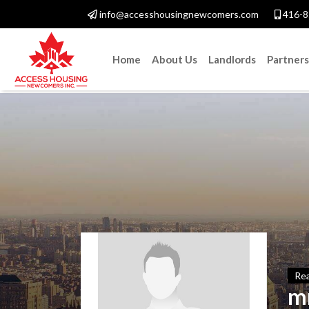
info@accesshousingnewcomers.com
416-8
Home
About Us
Landlords
Partners
Rea
m