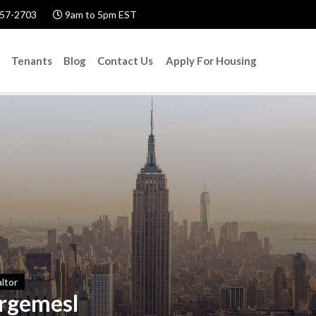
57-2703
9am to 5pm EST
Tenants
Blog
Contact Us
Apply For Housing
ltor
rgemesl