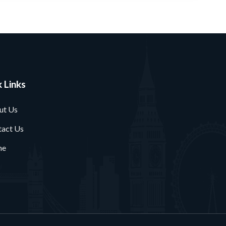
 Links
ut Us
tact Us
me