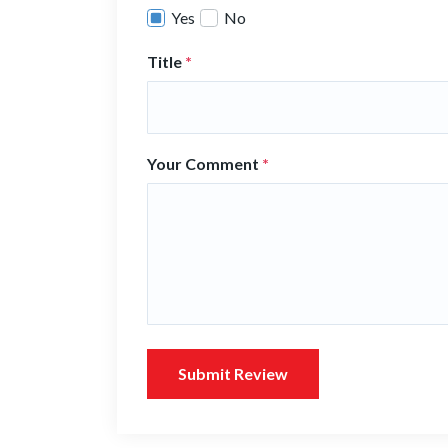
Yes
No
Title
*
Your Comment
*
Submit Review