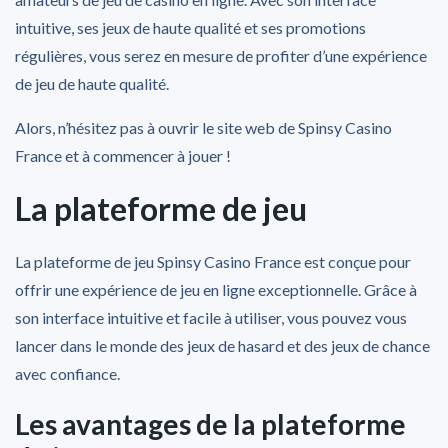
intuitive, ses jeux de haute qualité et ses promotions
régulières, vous serez en mesure de profiter d’une expérience
de jeu de haute qualité.
Alors, n’hésitez pas à ouvrir le site web de Spinsy Casino
France et à commencer à jouer !
La plateforme de jeu
La plateforme de jeu Spinsy Casino France est conçue pour
offrir une expérience de jeu en ligne exceptionnelle. Grâce à
son interface intuitive et facile à utiliser, vous pouvez vous
lancer dans le monde des jeux de hasard et des jeux de chance
avec confiance.
Les avantages de la plateforme