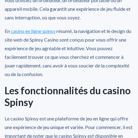
vous utilisiez un ordinateur, un ordinateur portable ou un
appareil mobile. Cela garantit une expérience de jeu fluide et
sans interruption, où que vous soyez.
En
casino en ligne spinsy
résumé, la navigation et le design du
site web de Spinsy Casino sont conçus pour vous offrir une
expérience de jeu agréable et intuitive. Vous pouvez
facilement trouver ce que vous cherchez et commencer à
jouer rapidement, sans avoir à vous soucier de la complexité
ou de la confusion.
Les fonctionnalités du casino
Spinsy
Le casino Spinsy est une plateforme de jeu en ligne qui offre
une expérience de jeu unique et variée. Pour commencer, il est
important de noter que le casino Spinsy est disponible en