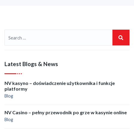
Latest Blogs & News
NV kasyno – doświadczenie użytkownika i funkcje
platformy
Blog
NV Casino – pełny przewodnik po grze w kasynie online
Blog