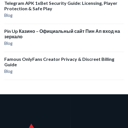
Telegram APK 1xBet Security Guide: Licensing, Player
Protection & Safe Play
Blog
Pin Up Казино – Официальный сайт Пин Ап вход на
зеркало
Blog
Famous OnlyFans Creator Privacy & Discreet Billing
Guide
Blog